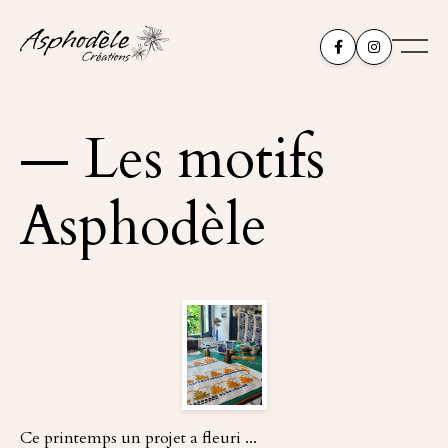


— Les motifs
Asphodèle
Ce printemps un projet a fleuri ...